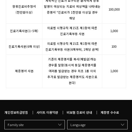
계속적인 진료가 요구되는 환자에게 향후
향후진료비추정서
발생이 예상되는 치료비 예상액을 나타내는
100,000
(천만원이상)
증명서 *진료비가 1천만원 이상일 경우
해당
의료법 시행규칙 제15조 제1항에 따른
진료기록사본(1~5매)
1,000
진료기록부등 사본
의료법 시행규칙 제15조 제1항에 따른
진료기록사본(6매 이상)
100
진료기록부등 사본(6매부터, 1매당 금액)
기존의 제증명서를 복사(재발급)하는
경우를 말함(동시에 동일 제증명서를
제증명서 사본
여러통 발급받는 경우 최초 1통 이외
1,000
추가로 발급받는 제증명서도 사본으로
본다)
개인정보취급방침
사이트 이용약관
비보험 진료비 안내
제증명 수수료
Family site
Language