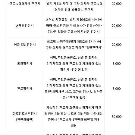
근로능력평가용 진단서
(별지 제6호 서식)에 따라 의사가 근로능력
10,000
평가를 위해 발급하는 진단서
병역법 시행규칙 (별지 제106호의 서식)에
병무용진단서
따라 군복무 등을 위해 의사가 진찰하거나
20,000
검사한 결과를 종합하여 작성한 진단서
의료법 시행규칙(별지 제5호의 3서식)에
영문 일반진단서
20,000
따라 의사가 영문으로 작성한 '일반진단서'
성명, 주민등록번호, 성별 등 환자의
통원확인서
인적사항과 외래 진료일이 기재되어 있는
3,000
확인서 *진단명 없음
성명, 주민등록번호, 성별 등 환자의
인적사항과 외래 진료일이 기재되어 있는
진료확인서
3,000
확인서(방사선 치료, 고가의 검사 및 의약품
등) *진단명 없음
계속적인 진료가 요구되는 환자에게 향후
향후진료비추정서
발생이 예상되는 치료비 예상액을 나타내는
50,000
(천만원미만)
증명서 *진료비가 1천만원 미만일 경우
해당