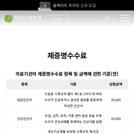
울쎄라피 프라임 신규 도입
고압산소치료 신규 도입
KR
압구정점
전 지점 피부과 전문의 진료
콜라겐 리모델링
울쎄라피 프라임 신규 도입
콜라겐 Fit
제증명수수료
써마지 Fit
울쎄라 Fit
의료기관의 제증명수수료 항목 및 금액에 관한 기준(안)
눈가 실리프팅
항목
기준
상한금액
팔자주름
의료법 시행규칙(별지 제5호 2서식)에 따라
일반진단서
의사가 진찰하거나 검사한 결과를 종합하여
20,000
이중턱 엘싸
작성한 진단서
취업, 입학, 유학, 각종 면허 발급 등을 위해
목주름
건강진단서
20,000
의사가 건강상태를 증명하는 진단서를 말함
국민기초생활 보장법 시행규칙 제35조