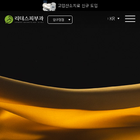
전 지점 피부과 전문의 진료
울쎄라피 프라임 신규 도입
KR
압구정점
콜라겐 리모델링
콜라겐 Fit
써마지 Fit
울쎄라 Fit
눈가 실리프팅
팔자주름
이중턱 엘싸
목주름