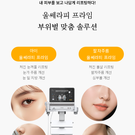
내 피부를 보고 나답게 리프팅하다!
울쎄라피 프라임
부위별 맞춤 솔루션
아이
팔자주름
울쎄라피 프라임
울쎄라피 프라임
처진 눈꺼풀 리프팅
처진 볼살 리프팅
눈가 주름 개선
팔자주름 개선
눈 밑 지방 개선
심부볼 개선