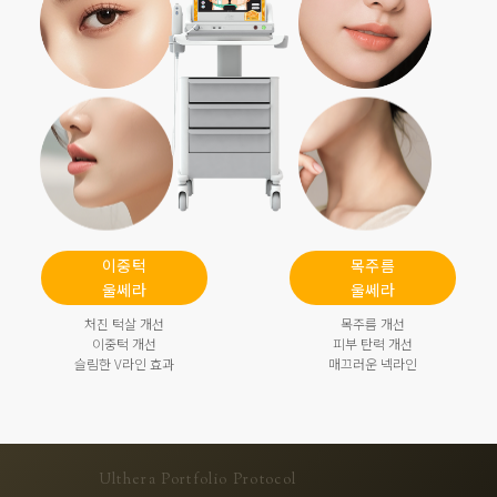
이중턱
목주름
울쎄라
울쎄라
처진 턱살 개선
목주름 개선
이중턱 개선
피부 탄력 개선
슬림한 V라인 효과
매끄러운 넥라인
Ulthera Portfolio Protocol