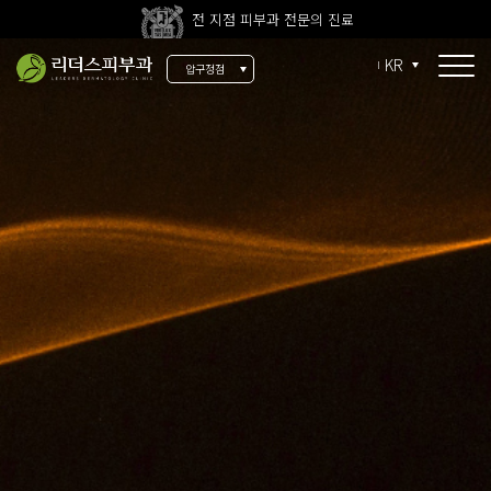
울쎄라피 프라임 신규 도입
고압산소치료 신규 도입
KR
압구정점
전 지점 피부과 전문의 진료
콜라겐 리모델링
울쎄라피 프라임 신규 도입
콜라겐 Fit
써마지 Fit
울쎄라 Fit
눈가 실리프팅
팔자주름
이중턱 엘싸
목주름