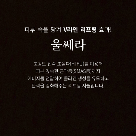
피부 속을 당겨
V라인 리프팅
효과!
울쎄라
고강도 집속 초음파(HIFU)를 이용해
피부 깊숙한 근막층(SMAS층)까지
에너지를 전달하여 콜라겐 생성을 유도하고
탄력을 강화해주는 리프팅 시술입니다.