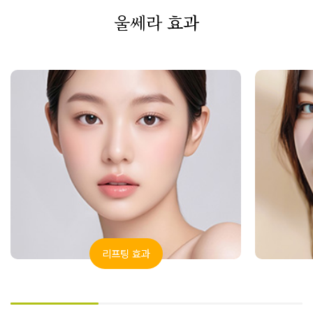
울쎄라
효과
리프팅 효과